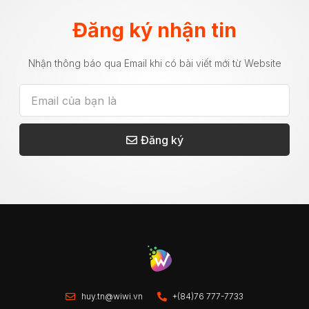
Đăng ký nhận tin
Nhận thông báo qua Email khi có bài viết mới từ Website
Đăng ký
huy.tn@wiwi.vn
+(84)76 777-7733